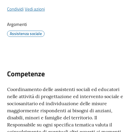
Condividi
Vedi azioni
Documenti
Argomenti
e
Assistenza sociale
dati
Scopri
il
Competenze
territorio
Coordinamento delle assistenti sociali ed educatori
nelle attività di progettazione ed intervento sociale e
sociosanitario ed individuazione delle misure
Tutti
maggiormente rispondenti ai bisogni di anziani,
per
disabili, minori e famiglie del territorio. Il
la
Responsabile su ogni specifica tematica valuta il
TERRA
coinvolgimento di eventuali altri esperti ai momenti