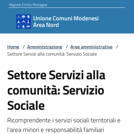
Vai al contenuto
Vai alla navigazione
Vai al footer
Regione Emilia-Romagna
Unione Comuni Modenesi
Unione
Area Nord
Comuni
Modenesi
Area
Home
/
Amministrazione
/
Aree amministrative
/
Settore Servizi alla comunità: Servizio Sociale
Nord
Settore Servizi alla
Salta al contenuto
Amministrazione
comunità: Servizio
Sociale
Novità
Ricomprendente i servizi sociali territoriali e 
l'area minori e responsabilità familiari
Servizi