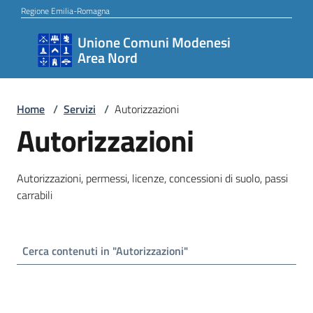
Vai al contenuto
Vai alla navigazione
Vai al footer
Regione Emilia-Romagna
Unione Comuni Modenesi
Unione
Area Nord
Comuni
Modenesi
Area
Home
/
Servizi
/
Autorizzazioni
Autorizzazioni
Nord
Autorizzazioni, permessi, licenze, concessioni di suolo, passi
Amministrazione
carrabili
Novità
Servizi