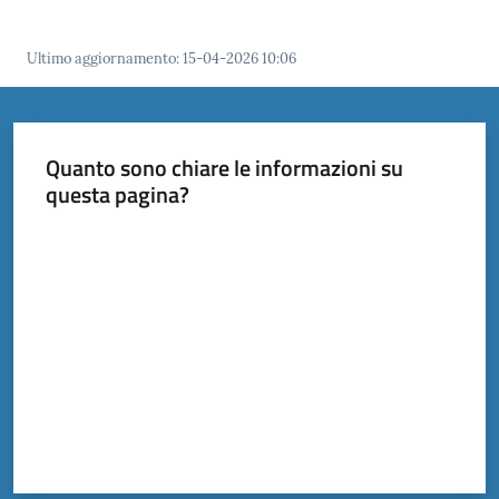
Ultimo aggiornamento
:
15-04-2026 10:06
Documenti
e
dati
Quanto sono chiare le informazioni su
questa pagina?
Scopri
Valuta da 1 a 5 stelle
il
territorio
Tutti
per
la
TERRA