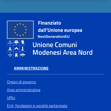
Tutti
gli
argomenti...
Unione Comuni
Seguici
Modenesi Area Nord
su
AMMINISTRAZIONE
Organi di governo
Aree amministrative
Uffici
Enti, fondazioni e società partecipate