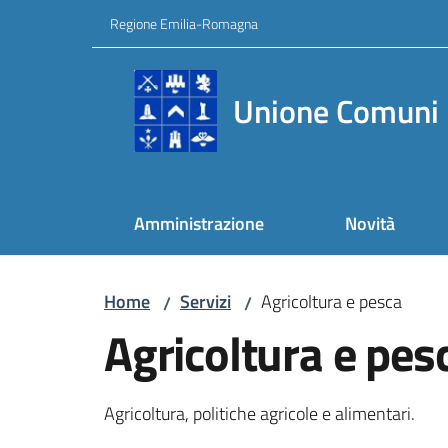
Vai al contenuto
Vai alla navigazione
Vai al footer
Regione Emilia-Romagna
Unione Comuni 
Amministrazione
Novità
Home
Servizi
Agricoltura e pesca
/
/
Agricoltura e pes
Agricoltura, politiche agricole e alimentari.