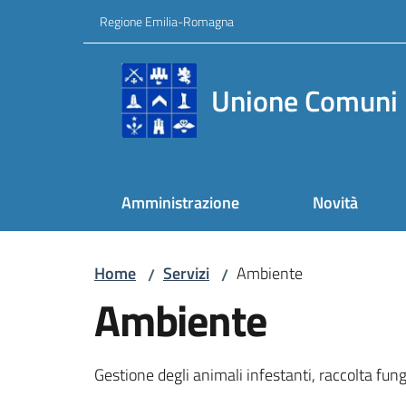
Vai al contenuto
Vai alla navigazione
Vai al footer
Regione Emilia-Romagna
Unione Comuni 
Amministrazione
Novità
Home
Servizi
Ambiente
/
/
Ambiente
Gestione degli animali infestanti, raccolta fun