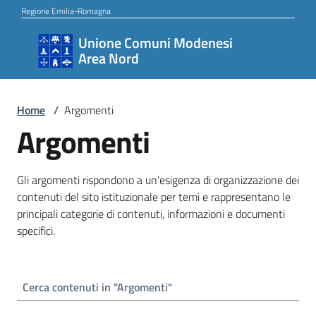
Vai al contenuto
Vai alla navigazione
Vai al footer
Regione Emilia-Romagna
Unione Comuni Modenesi
Unione
Area Nord
Comuni
Modenesi
Area
Home
/
Argomenti
Argomenti
Nord
Gli argomenti rispondono a un'esigenza di organizzazione dei
Amministrazione
contenuti del sito istituzionale per temi e rappresentano le
principali categorie di contenuti, informazioni e documenti
specifici.
Novità
Servizi