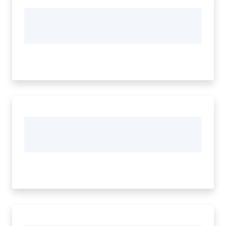
Tutti
gli
argomenti...
Menu selezionato
Seguici
su