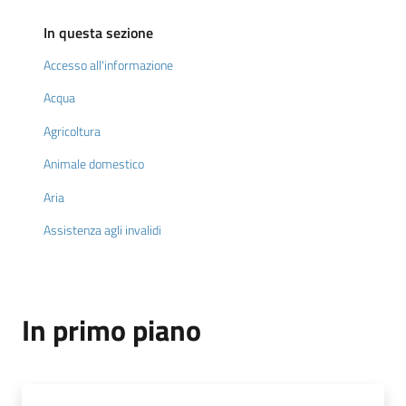
In questa sezione
Documenti
Accesso all'informazione
e
Acqua
dati
Agricoltura
Animale domestico
Scopri
Aria
il
territorio
Assistenza agli invalidi
In primo piano
Tutti
per
la
TERRA