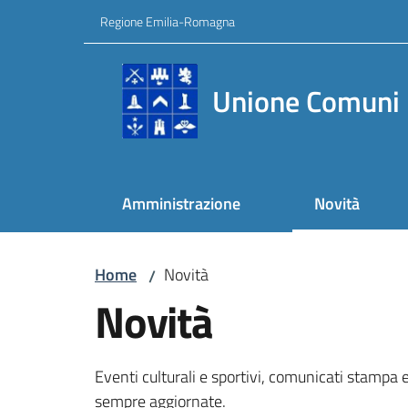
Vai al contenuto
Vai alla navigazione
Vai al footer
Regione Emilia-Romagna
Unione Comuni 
Amministrazione
Novità
Home
Novità
/
Novità
Eventi culturali e sportivi, comunicati stampa e
sempre aggiornate.