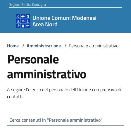
Vai al contenuto
Vai alla navigazione
Vai al footer
Regione Emilia-Romagna
Unione Comuni Modenesi
Unione
Area Nord
Comuni
Modenesi
Area
Home
/
Amministrazione
/
Personale amministrativo
Personale
Nord
amministrativo
Amministrazione
A seguire l'elenco del personale dell'Unione comprensivo di
contatti.
Novità
Servizi