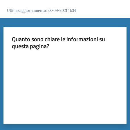
Ultimo aggiornamento
:
28-09-2021 11:34
Documenti
e
dati
Quanto sono chiare le informazioni su
questa pagina?
Valuta da 1 a 5 stelle
Scopri
il
territorio
Tutti
per
la
TERRA