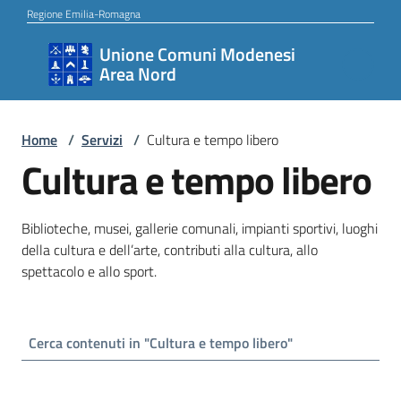
Vai al contenuto
Vai alla navigazione
Vai al footer
Regione Emilia-Romagna
Unione Comuni Modenesi
Unione
Area Nord
Comuni
Modenesi
Area
Home
/
Servizi
/
Cultura e tempo libero
Cultura e tempo libero
Nord
Biblioteche, musei, gallerie comunali, impianti sportivi, luoghi
Amministrazione
della cultura e dell’arte, contributi alla cultura, allo
spettacolo e allo sport.
Novità
Servizi