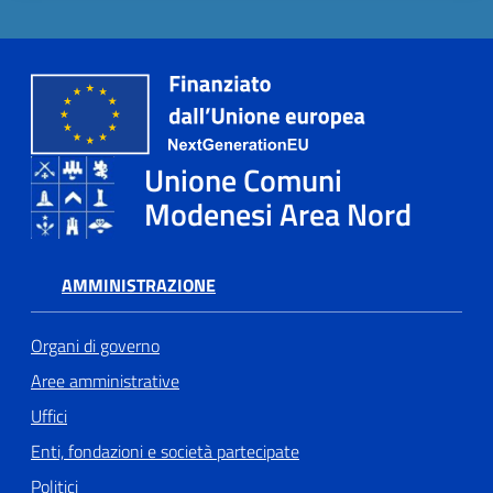
Tutti
gli
argomenti...
Unione Comuni
Modenesi Area Nord
Seguici
su
AMMINISTRAZIONE
Organi di governo
Aree amministrative
Uffici
Enti, fondazioni e società partecipate
Politici