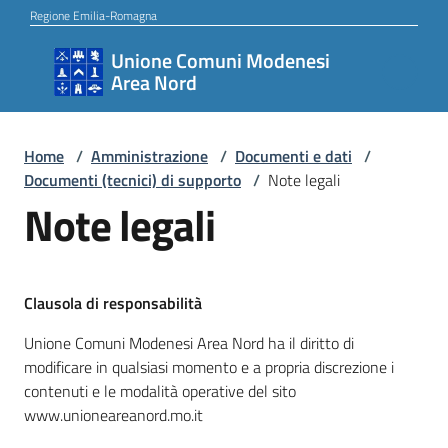
Vai al contenuto
Vai alla navigazione
Vai al footer
Regione Emilia-Romagna
Unione Comuni Modenesi
Unione
Area Nord
Comuni
Modenesi
Area
Home
/
Amministrazione
/
Documenti e dati
/
Documenti (tecnici) di supporto
/
Note legali
Nord
Note legali
Amministrazione
Clausola di responsabilità
Unione Comuni Modenesi Area Nord ha il diritto di
Novità
modificare in qualsiasi momento e a propria discrezione i
contenuti e le modalità operative del sito
www.unioneareanord.mo.it
Servizi