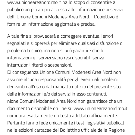
www.unioneareanord.mo.it ha lo scopo di consentire al
pubblico un più ampio accesso alle informazioni e ai servizi
dell' Unione Comuni Modenesi Area Nord. L'obiettivo è
Documenti
fornire un'informazione aggiornata e precisa.
e
dati
A tale fine si provvederà a correggere eventuali errori
segnalati e si opererà per eliminare qualsiasi disfunzione o
problema tecnico, ma non si può garantire che le
informazioni e i servizi siano resi disponibili senza
Scopri
interruzioni, ritardi o sospensioni.
il
Di conseguenza Unione Comuni Modenesi Area Nord non
territorio
assume alcuna responsabilità per gli eventuali problemi
derivanti dall'uso o dal mancato utilizzo del presente sito,
delle informazioni e/o dei servizi in esso contenuti.
nione Comuni Modenesi Area Nord non garantisce che un
documento disponibile on line su www.unioneareanord.mo.it
Tutti
riproduca esattamente un testo adottato ufficialmente.
per
Pertanto fanno fede unicamente i testi legislativi pubblicati
la
nelle edizioni cartacee del Bollettino ufficiale della Regione
TERRA