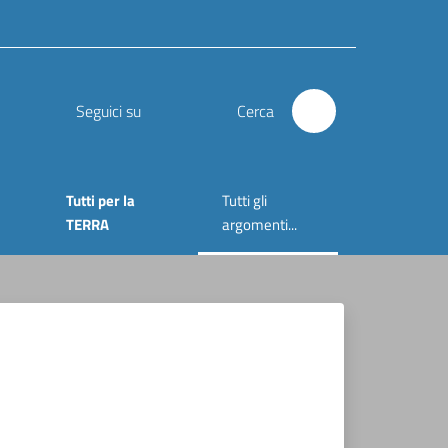
Seguici su
Cerca
Tutti per la
Tutti gli
Menu selezionato
TERRA
argomenti...