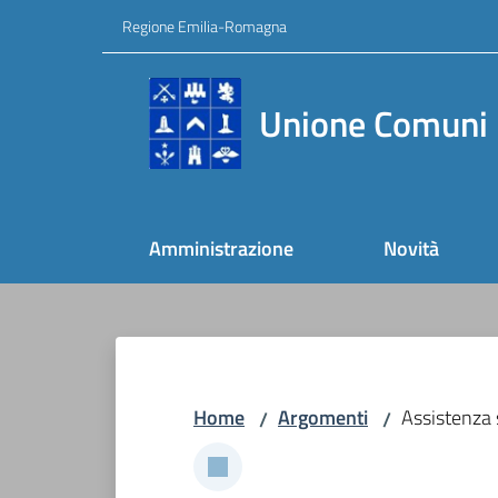
Vai al contenuto
Vai alla navigazione
Vai al footer
Regione Emilia-Romagna
Unione Comuni 
Amministrazione
Novità
Home
Argomenti
Assistenza 
/
/