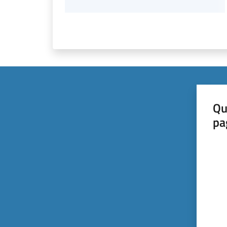
Qu
pa
Valut