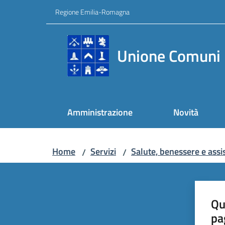
Vai al contenuto
Vai alla navigazione
Vai al footer
Regione Emilia-Romagna
Unione Comuni 
Amministrazione
Novità
Home
Servizi
Salute, benessere e assi
/
/
Qu
pa