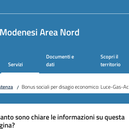
Modenesi Area Nord
Documenti e
Scopri il
Servizi
dati
territorio
stenza
Bonus sociali per disagio economico: Luce-Gas-A
/
anto sono chiare le informazioni su questa
gina?