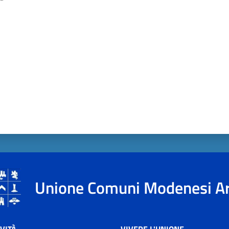
a da 1 a 5 stelle
Unione Comuni Modenesi A
VIVERE L'UNIONE