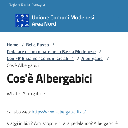
Vai al contenuto
Vai alla navigazione
Vai al footer
Regione Emilia-Romagna
Unione Comuni Modenesi
Unione
Area Nord
Comuni
Modenesi
Area
Home
/
Bella Bassa
/
Pedalare e camminare nella Bassa Modenese
/
Nord
Con FIAB siamo “Comuni Ciclabili”
/
Albergabici
/
Cos'è Albergabici
Cos'è Albergabici
Amministrazione
What is Albergabici?
Novità
dal sito web:
https://www.albergabici.it/it/
Viaggi in bici ? Ami scoprire l’Italia pedalando? Albergabici è
Servizi