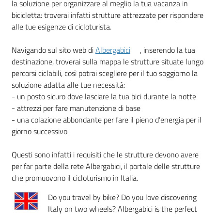
la soluzione per organizzare al meglio la tua vacanza in
bicicletta: troverai infatti strutture attrezzate per rispondere
alle tue esigenze di cicloturista.
Documenti
e
Navigando sul sito web di
Albergabici
, inserendo la tua
dati
destinazione, troverai sulla mappa le strutture situate lungo
percorsi ciclabili, così potrai scegliere per il tuo soggiorno la
soluzione adatta alle tue necessità:
Scopri
- un posto sicuro dove lasciare la tua bici durante la notte
il
- attrezzi per fare manutenzione di base
territorio
- una colazione abbondante per fare il pieno d’energia per il
Menu selezionato
giorno successivo
Questi sono infatti i requisiti che le strutture devono avere
per far parte della rete Albergabici, il portale delle strutture
che promuovono il cicloturismo in Italia.
Tutti
per
Do you travel by bike? Do you love discovering
la
Italy on two wheels? Albergabici is the perfect
TERRA