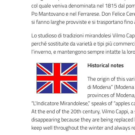
col quale veniva denominata nel 1815 dal pomol
Po Mantovano e nel Ferrarese. Don Felice Cerett
si fanno larghe provviste e si trasportano fino a
Lo studioso di tradizioni mirandolesi Vilmo Cap
perché sostituite da varietà e tipi più commer
l’inverno, e mantengono sempre intatte la loro
Historical notes
The origin of this va
di Modena” (Modena a
provinces of Modena, 
“L'Indicatore Mirandolese,” speaks of “apples ca
At the end of the 20th century, Vilmo Cappi, a
disappearing because they are being replaced 
keep well throughout the winter and always ret