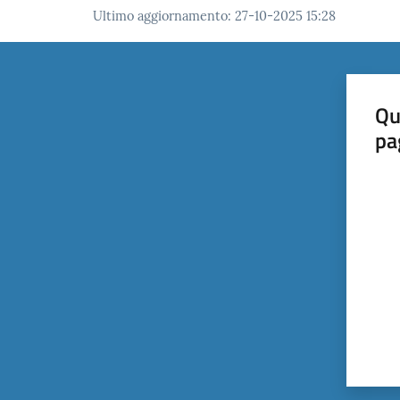
Ultimo aggiornamento
:
27-10-2025 15:28
Qu
pa
Valut