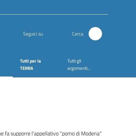
Seguici su
Cerca
Tutti per la
Tutti gli
onato
TERRA
argomenti...
me fa supporre l'appellativo "pomo di Modena"