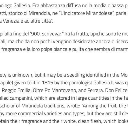
ogo Gallesio. Era abbastanza diffusa nella media e bassa pro
i, storico di Mirandola, ne “L’Indicatore Mirandolese”, parla 
 Venezia e ad altre città”.
pi alla fine del '900, scriveva: “Tra la frutta, tipiche sono
ciali, ma che da non pochi vengono desiderate ancora e ricerc
 fragranza e la loro polpa bianca e pulita che sembra di marm
riety is unknown, but it may be a seedling identified in the
pple) given to it in 1815 by the pomologist Gallesio.It was 
Reggio Emilia, Oltre Po Mantovano, and Ferrara. Don Felice C
lled campanini, which are stored in large quantities in the fa
 scholar of Mirandola traditions, wrote: “Among the fruit, th
by more commercial varieties and types, but they are still 
ain their fragrance and their white, clean flesh, which looks 