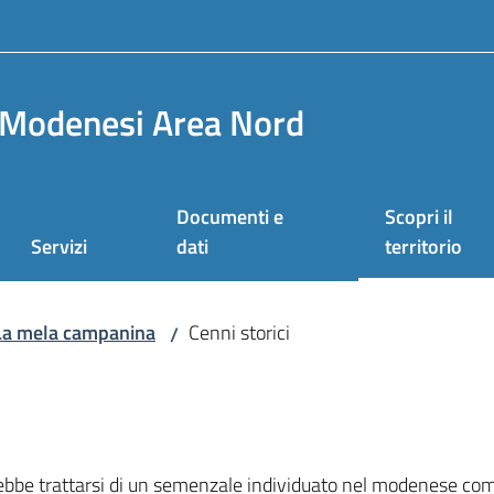
Modenesi Area Nord
Documenti e
Scopri il
Menu selezi
Servizi
dati
territorio
La mela campanina
Cenni storici
/
trebbe trattarsi di un semenzale individuato nel modenese co