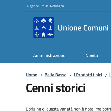
Vai al contenuto
Vai alla navigazione
Vai al footer
Regione Emilia-Romagna
Unione Comuni 
Amministrazione
Novità
Home
Bella Bassa
I Prodotti tipici
/
/
/
Cenni storici
L'origine di questa varietà non è nota, ma po