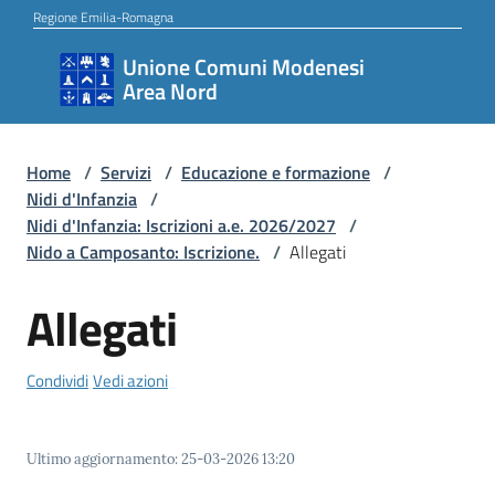
Vai al contenuto
Vai alla navigazione
Vai al footer
Regione Emilia-Romagna
Unione Comuni Modenesi
Unione
Area Nord
Comuni
Modenesi
Area
Home
/
Servizi
/
Educazione e formazione
/
Nidi d'Infanzia
/
Nord
Nidi d'Infanzia: Iscrizioni a.e. 2026/2027
/
Nido a Camposanto: Iscrizione.
/
Allegati
Allegati
Amministrazione
Condividi
Vedi azioni
Novità
Ultimo aggiornamento
:
25-03-2026 13:20
Servizi