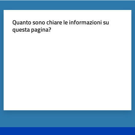
Quanto sono chiare le informazioni su
Documenti
questa pagina?
e
dati
Valuta da 1 a 5 stelle
Scopri
il
territorio
Tutti
per
la
TERRA