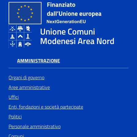
Tutti
gli
Unione Comuni
argomenti...
Modenesi Area Nord
Seguici
AMMINISTRAZIONE
su
Organi di governo
Aree amministrative
Uffici
Enti, fondazioni e società partecipate
Politici
Personale amministrativo
Comuni