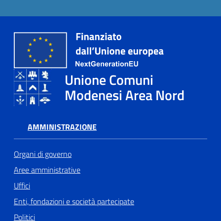
Tutti
gli
argomenti...
Unione Comuni
Modenesi Area Nord
Seguici
su
AMMINISTRAZIONE
Organi di governo
Aree amministrative
Uffici
Enti, fondazioni e società partecipate
Politici