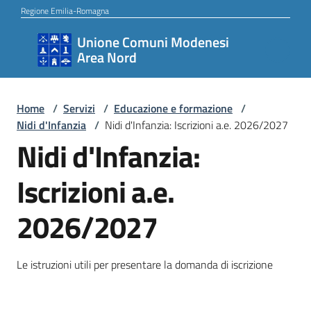
Vai al contenuto
Vai alla navigazione
Vai al footer
Regione Emilia-Romagna
Unione Comuni Modenesi
Unione
Area Nord
Comuni
Modenesi
Area
Home
/
Servizi
/
Educazione e formazione
/
Nidi d'Infanzia
/
Nidi d'Infanzia: Iscrizioni a.e. 2026/2027
Nord
Nidi d'Infanzia:
Iscrizioni a.e.
Amministrazione
2026/2027
Novità
Le istruzioni utili per presentare la domanda di iscrizione
Servizi