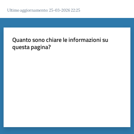
Ultimo aggiornamento
:
25-03-2026 22:25
Documenti
e
dati
Quanto sono chiare le informazioni su
questa pagina?
Valuta da 1 a 5 stelle
Scopri
il
territorio
Tutti
per
la
TERRA