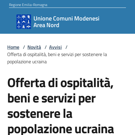
Vai al contenuto
Vai alla navigazione
Vai al footer
Regione Emilia-Romagna
Unione Comuni Modenesi
Unione
Area Nord
Comuni
Modenesi
Area
Home
/
Novità
/
Avvisi
/
Offerta di ospitalità, beni e servizi per sostenere la
Nord
popolazione ucraina
Offerta di ospitalità,
Salta al contenuto
Amministrazione
beni e servizi per
sostenere la
Novità
popolazione ucraina
Servizi