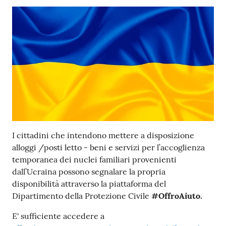
Tutti
gli
argomenti...
Seguici
su
Contenuto
I cittadini che intendono mettere a disposizione
alloggi /posti letto - beni e servizi per l’accoglienza
temporanea dei nuclei familiari provenienti
dall’Ucraina possono segnalare la propria
disponibilità attraverso la piattaforma del
Dipartimento della Protezione Civile
#OffroAiuto.
E' sufficiente accedere a