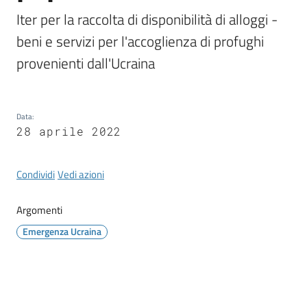
Iter per la raccolta di disponibilità di alloggi - 
beni e servizi per l'accoglienza di profughi 
Documenti
provenienti dall'Ucraina
e
dati
Data
:
28 aprile 2022
Scopri
il
territorio
Condividi
Vedi azioni
Argomenti
Emergenza Ucraina
Tutti
per
la
TERRA