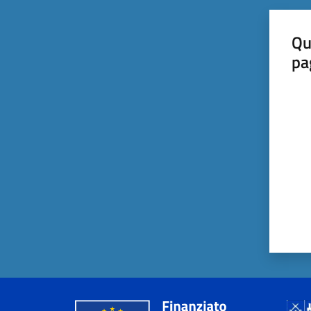
Qu
pa
Valut