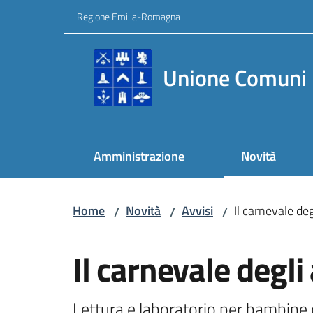
Vai al contenuto
Vai alla navigazione
Vai al footer
Regione Emilia-Romagna
Unione Comuni 
Amministrazione
Novità
Home
Novità
Avvisi
Il carnevale deg
/
/
/
Salta al contenuto
Il carnevale degli
Lettura e laboratorio per bambine 