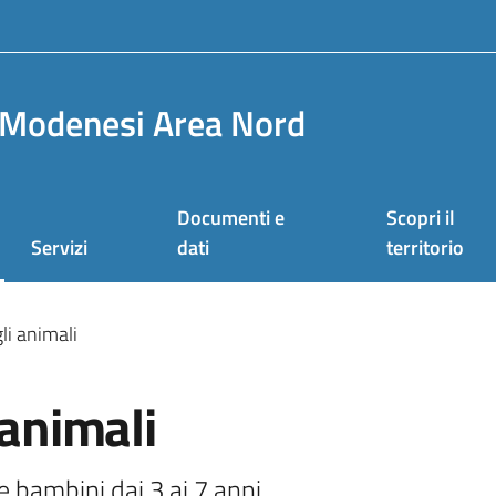
Modenesi Area Nord
Documenti e
Scopri il
Servizi
dati
territorio
li animali
 animali
e bambini dai 3 ai 7 anni