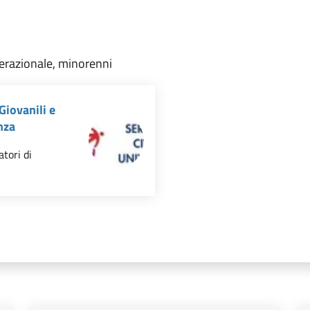
nerazionale, minorenni
Giovanili e
nza
tori di