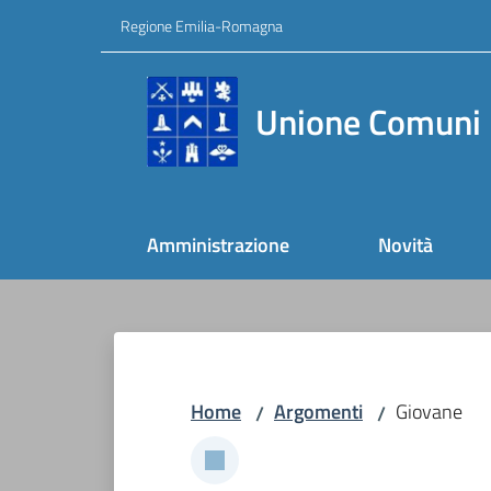
Vai al contenuto
Vai alla navigazione
Vai al footer
Regione Emilia-Romagna
Unione Comuni 
Amministrazione
Novità
Home
Argomenti
Giovane
/
/