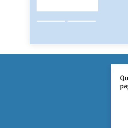
Qu
pa
Valut