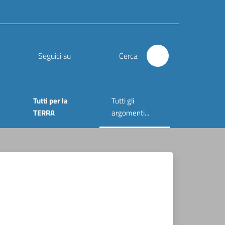
Seguici su
Cerca
Tutti per la
Tutti gli
Menu selezionato
TERRA
argomenti...