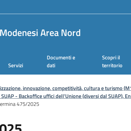
Modenesi Area Nord
Documenti e
Scopri il
Servizi
dati
territorio
lizzazione, innovazione, competitività, cultura e turismo (M
 SUAP - Backoffice uffici dell'Unione (diversi dal SUAP), En
ermina 475/2025
2025