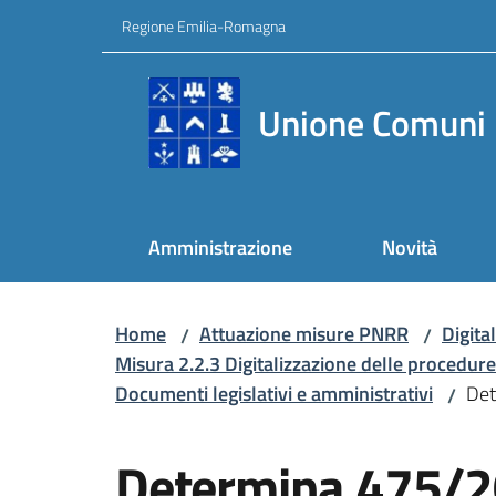
Vai al contenuto
Vai alla navigazione
Vai al footer
Regione Emilia-Romagna
Unione Comuni 
Amministrazione
Novità
Home
Attuazione misure PNRR
Digita
/
/
Misura 2.2.3 Digitalizzazione delle procedure
Documenti legislativi e amministrativi
Det
/
Salta al contenuto
Determina 475/