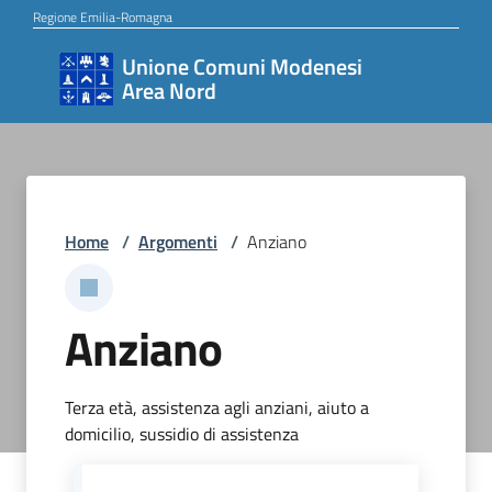
Vai al contenuto
Vai alla navigazione
Vai al footer
Regione Emilia-Romagna
Unione Comuni Modenesi
Unione
Area Nord
Comuni
Modenesi
Area
Nord
Home
/
Argomenti
/
Anziano
Amministrazione
Anziano
Novità
Terza età, assistenza agli anziani, aiuto a
domicilio, sussidio di assistenza
Servizi