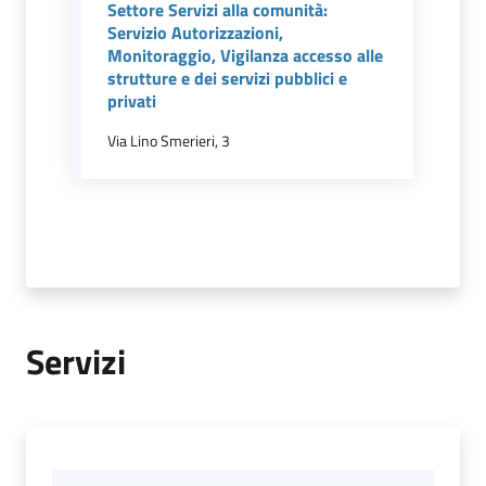
Settore Servizi alla comunità:
Servizio Autorizzazioni,
Monitoraggio, Vigilanza accesso alle
Documenti
strutture e dei servizi pubblici e
privati
e
dati
Via Lino Smerieri, 3
Scopri
il
territorio
Servizi
Tutti
per
la
TERRA