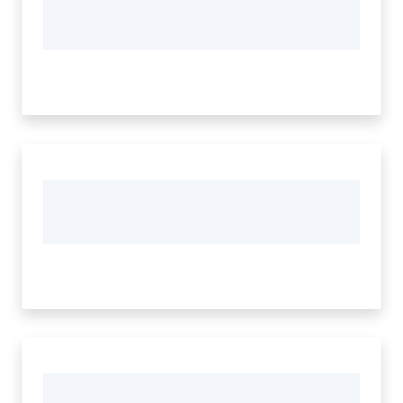
Tutti
gli
argomenti...
Menu selezionato
Seguici
su