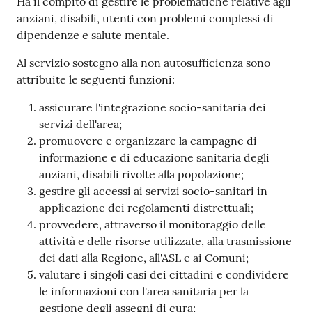
Ha il compito di gestire le problematiche relative agli
anziani, disabili, utenti con problemi complessi di
Tutti
dipendenze e salute mentale.
gli
Al servizio sostegno alla non autosufficienza sono
argomenti...
attribuite le seguenti funzioni:
assicurare l'integrazione socio-sanitaria dei
servizi dell'area;
Seguici
promuovere e organizzare la campagne di
su
informazione e di educazione sanitaria degli
anziani, disabili rivolte alla popolazione;
gestire gli accessi ai servizi socio-sanitari in
applicazione dei regolamenti distrettuali;
provvedere, attraverso il monitoraggio delle
attività e delle risorse utilizzate, alla trasmissione
dei dati alla Regione, all'ASL e ai Comuni;
valutare i singoli casi dei cittadini e condividere
le informazioni con l'area sanitaria per la
gestione degli assegni di cura;