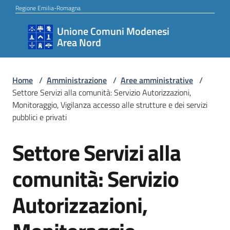
Vai al contenuto
Vai alla navigazione
Vai al footer
Regione Emilia-Romagna
Unione Comuni Modenesi
Unione
Area Nord
Comuni
Modenesi
Area
Home
/
Amministrazione
/
Aree amministrative
/
Settore Servizi alla comunità: Servizio Autorizzazioni,
Nord
Monitoraggio, Vigilanza accesso alle strutture e dei servizi
pubblici e privati
Settore Servizi alla
Amministrazione
Salta al contenuto
comunità: Servizio
Novità
Autorizzazioni,
Servizi