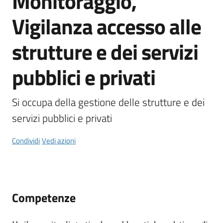
Monitoraggio,
Vigilanza accesso alle
Documenti
strutture e dei servizi
e
dati
pubblici e privati
Scopri
Si occupa della gestione delle strutture e dei 
il
servizi pubblici e privati
territorio
Condividi
Vedi azioni
Tutti
Competenze
per
la
TERRA