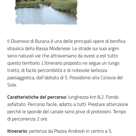
Documenti
e
dati
Il Diversivo di Burana è una delle principali opere di bonifica
idraulica della Bassa Modenese. Le strade sui suoi argini
sono naturali vie che attraversano da ovest a est tutto
Scopri
questo territorio. L’itinerario proposto ne segue un lungo
il
tratto, di facile percorribilità e di notevole bellezza
territorio
paesaggistica, dall’abitato di S. Possidonio alla Ciclovia del
Menu selezionato
Sole.
Caratteristiche del percorso:
lunghezza km 8,2. Fondo
asfaltato. Percorso facile, adatto a tutti. Prestare attenzione
perché le sponde del canale sono prive di protezioni. Tempo
Tutti
di percorrenza 2 ore.
per
la
Itinerario:
partenza da Piazza Andreoli in centro a S.
TERRA