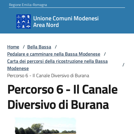
Vai al contenuto
Vai alla navigazione
Vai al footer
Regione Emilia-Romagna
Unione Comuni Modenesi
Unione
Area Nord
Comuni
Modenesi
Area
Home
/
Bella Bassa
/
Pedalare e camminare nella Bassa Modenese
/
Nord
Carta dei percorsi della ricostruzione nella Bassa
/
Modenese
Percorso 6 - Il Canale Diversivo di Burana
Percorso 6 - Il Canale
Amministrazione
Diversivo di Burana
Novità
Servizi