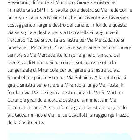
Possidonio, di fronte al Municipio. Girare a sinistra per
immettersi su SP11. Si svolta poi a destra su Via Federzoni e
Tutti
poi a sinistra in Via Molinetto che poi diventa Via Diversivo,
gli
costeggiando l’argine destro del canale. In fondo a questa
argomenti...
via se si gira a destra per Via Baccarella si raggiunge il
Percorso 12. Se si svolta a sinistra per Via Mercadante si
prosegue il Percorso 6. Si attraversa il canale per continuare
sempre su Via Mercadante lungo l’argine di sinistra del
Seguici
Diversivo di Burana. Si percorre il sottopasso sotto la
su
tangenziale di Mirandola per poi girare a sinistra su Via
Scarabella e poi a destra per Via Sabbioni. Alla rotatoria si
gira a sinistra per entrare a Mirandola lungo Via Posta. In
fondo a Via Posta si gira a destra lungo la Via S. Martino
Carano e girando ancora a destra ci si immette in Via
Circonvallazione. Al semaforo si gira a sinistra e seguendo
Via Giovanni Pico e Via Felice Cavallotti si raggiunge Piazza
della Costituente.