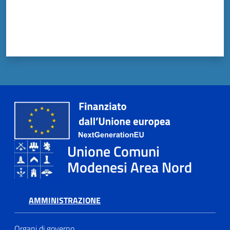
Tutti
gli
argomenti...
Seguici
su
Unione Comuni
Modenesi Area Nord
AMMINISTRAZIONE
Organi di governo