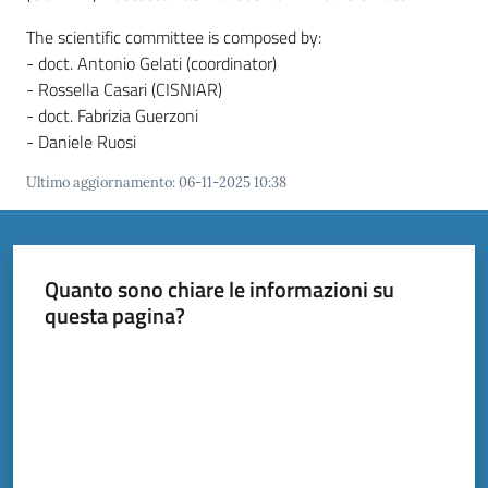
The scientific committee is composed by:
- doct. Antonio Gelati (coordinator)
Documenti
- Rossella Casari (CISNIAR)
e
- doct. Fabrizia Guerzoni
dati
- Daniele Ruosi
Ultimo aggiornamento
:
06-11-2025 10:38
Scopri
il
territorio
Quanto sono chiare le informazioni su
Menu selezionato
questa pagina?
Valuta da 1 a 5 stelle
Tutti
per
la
TERRA