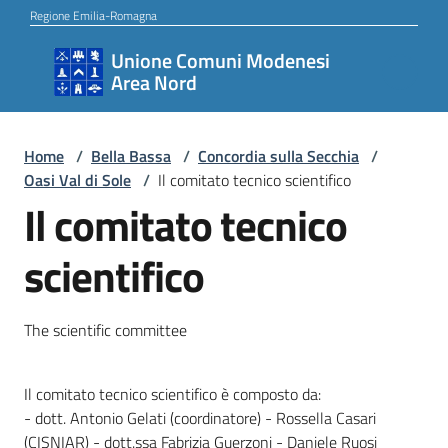
Vai al contenuto
Vai alla navigazione
Vai al footer
Regione Emilia-Romagna
Unione Comuni Modenesi
Unione
Area Nord
Comuni
Modenesi
Area
Home
/
Bella Bassa
/
Concordia sulla Secchia
/
Oasi Val di Sole
/
Il comitato tecnico scientifico
Nord
Il comitato tecnico
scientifico
Amministrazione
The scientific committee
Novità
Il comitato tecnico scientifico è composto da:
- dott. Antonio Gelati (coordinatore) - Rossella Casari
Servizi
(CISNIAR) - dott.ssa Fabrizia Guerzoni - Daniele Ruosi