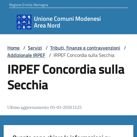
Vai al contenuto
Vai alla navigazione
Vai al footer
Regione Emilia-Romagna
Unione Comuni Modenesi
Unione
Area Nord
Comuni
Modenesi
Area
Home
/
Servizi
/
Tributi, finanze e contravvenzioni
/
Addizionale IRPEF
/
IRPEF Concordia sulla Secchia
Nord
IRPEF Concordia sulla
Secchia
Amministrazione
Ultimo aggiornamento
:
03-03-2026 13:25
Novità
Servizi