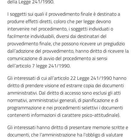
della Legge 241/1990.
I soggetti sui quali il provvedimento finale è destinato a
produrre effetti diretti, coloro che per legge devono
Documenti
intervenire nel procedimento, i soggetti individuati o
e
facilmente individuabili, diversi dai destinatari del
dati
provvedimento finale, che possono ricevere un pregiudizio
dall’adozione del provvedimento, hanno diritto di ricevere la
comunicazione di avvio del procedimento ai sensi
Scopri
dell’articolo 7 legge 241/1990.
il
territorio
Gli interessati di cui all’articolo 22 Legge 241/1990 hanno
diritto di prendere visione ed estrarre copia dei documenti
amministrativi. Dal diritto di accesso sono esclusi gli atti
normativi, amministrativi generali, di pianificazione e di
programmazione e nei procedimenti selettivi i documenti
Tutti
contenenti informazioni di carattere psico-attitudinale).
per
Gli interessati hanno diritto di presentare memorie scritte e
la
documenti, che l'amministrazione ha l'obbligo di valutare
TERRA