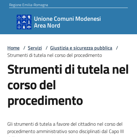
Vai al contenuto
Vai alla navigazione
Vai al footer
Regione Emilia-Romagna
Unione Comuni Modenesi
Unione
Area Nord
Comuni
Modenesi
Area
Home
/
Servizi
/
Giustizia e sicurezza pubblica
/
Strumenti di tutela nel corso del procedimento
Nord
Strumenti di tutela nel
corso del
Amministrazione
procedimento
Novità
Gli strumenti di tutela a favore del cittadino nel corso del
procedimento amministrativo sono disciplinati dal Capo III
Servizi