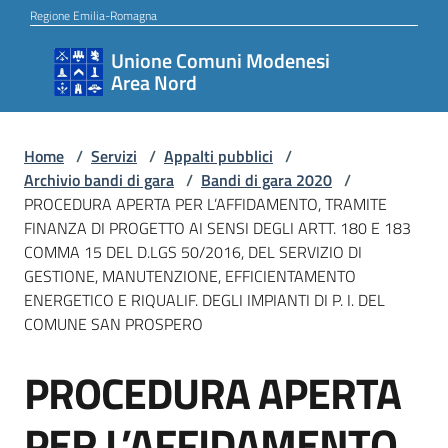
Vai al contenuto
Vai alla navigazione
Vai al footer
Regione Emilia-Romagna
Unione Comuni Modenesi
Unione
Area Nord
Comuni
Modenesi
Area
Home
/
Servizi
/
Appalti pubblici
/
Archivio bandi di gara
/
Bandi di gara 2020
/
Nord
PROCEDURA APERTA PER L’AFFIDAMENTO, TRAMITE
FINANZA DI PROGETTO AI SENSI DEGLI ARTT. 180 E 183
COMMA 15 DEL D.LGS 50/2016, DEL SERVIZIO DI
GESTIONE, MANUTENZIONE, EFFICIENTAMENTO
Amministrazione
ENERGETICO E RIQUALIF. DEGLI IMPIANTI DI P. I. DEL
COMUNE SAN PROSPERO
Novità
PROCEDURA APERTA
Salta al contenuto
PER L’AFFIDAMENTO,
Servizi