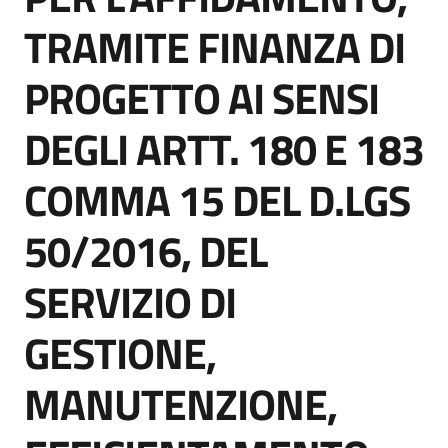
TRAMITE FINANZA DI
Documenti
PROGETTO AI SENSI
e
dati
DEGLI ARTT. 180 E 183
COMMA 15 DEL D.LGS
Scopri
il
50/2016, DEL
territorio
SERVIZIO DI
GESTIONE,
Tutti
MANUTENZIONE,
per
la
TERRA