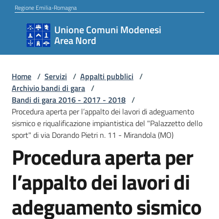
Vai al contenuto
Vai alla navigazione
Vai al footer
Regione Emilia-Romagna
Unione Comuni Modenesi
Unione
Area Nord
Comuni
Modenesi
Area
Home
/
Servizi
/
Appalti pubblici
/
Archivio bandi di gara
/
Nord
Bandi di gara 2016 - 2017 - 2018
/
Procedura aperta per l’appalto dei lavori di adeguamento
sismico e riqualificazione impiantistica del "Palazzetto dello
sport" di via Dorando Pietri n. 11 - Mirandola (MO)
Amministrazione
Procedura aperta per
l’appalto dei lavori di
Novità
adeguamento sismico
Servizi