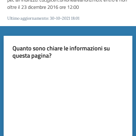
oltre il 23 dicembre 2016 ore 12:00
Tutti
Ultimo aggiornamento
:
30-10-2021 18:01
gli
argomenti...
Quanto sono chiare le informazioni su
questa pagina?
Seguici
su
Valuta da 1 a 5 stelle