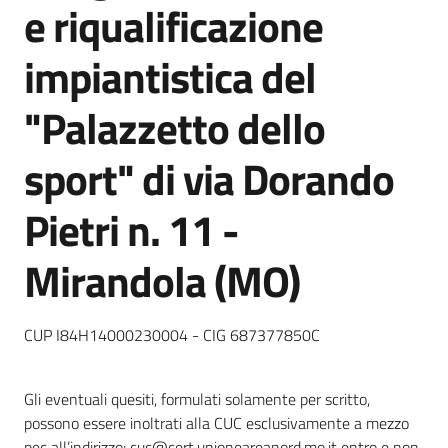
e riqualificazione
impiantistica del
Documenti
e
"Palazzetto dello
dati
sport" di via Dorando
Scopri
Pietri n. 11 -
il
territorio
Mirandola (MO)
CUP I84H14000230004 - CIG 687377850C
Tutti
per
Gli eventuali quesiti, formulati solamente per scritto,
la
possono essere inoltrati alla CUC esclusivamente a mezzo
TERRA
pec all’indirizzo: cuc@cert.unioneareanord.mo.it entro e non