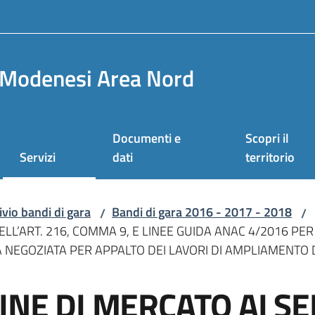
Modenesi Area Nord
Documenti e
Scopri il
Servizi
dati
territorio
ivio bandi di gara
Bandi di gara 2016 - 2017 - 2018
/
/
DELL’ART. 216, COMMA 9, E LINEE GUIDA ANAC 4/2016 PE
A NEGOZIATA PER APPALTO DEI LAVORI DI AMPLIAMENTO
INE DI MERCATO AI SEN