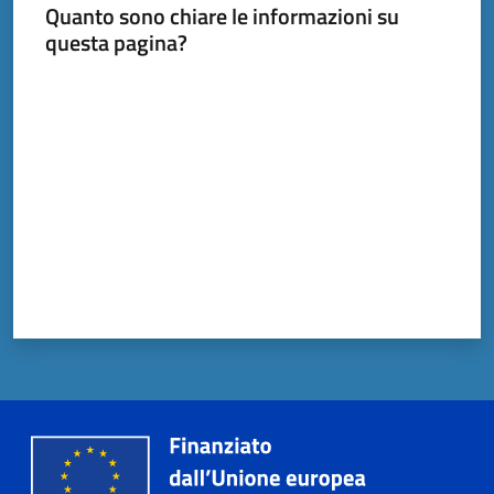
Quanto sono chiare le informazioni su
questa pagina?
Documenti
Valuta da 1 a 5 stelle
e
dati
Scopri
il
territorio
Tutti
per
la
TERRA