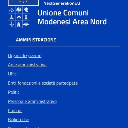
Unione Comuni
Tutti
Modenesi Area Nord
gli
argomenti...
AMMINISTRAZIONE
Seguici
Organi di governo
su
Aree amministrative
Uffici
Enti, fondazioni e società partecipate
Politici
Personale amministrativo
Comuni
Biblioteche