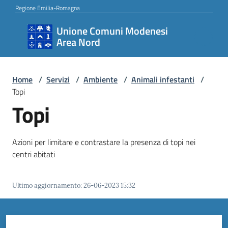
Vai al contenuto
Vai alla navigazione
Vai al footer
Regione Emilia-Romagna
Unione Comuni Modenesi
Unione
Area Nord
Comuni
Modenesi
Area
Home
/
Servizi
/
Ambiente
/
Animali infestanti
/
Topi
Nord
Topi
Amministrazione
Azioni per limitare e contrastare la presenza di topi nei
centri abitati
Novità
Ultimo aggiornamento
:
26-06-2023 15:32
Servizi