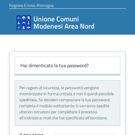
Vai al contenuto
Vai alla navigazione
Vai al footer
Regione Emilia-Romagna
Unione Comuni
Unione
Modenesi Area Nord
Comuni
Modenesi
Area
Nord
Hai dimenticato la tua password?
Amministrazione
Per ragioni di sicurezza, le password vengono
memorizzate in forma crittata e non è quindi possibile
spedirtela. Se desideri reimpostare la tua password,
completa il modulo sottostante: ti verranno spedite
Novità
ulteriori istruzioni per completare il processo
all'indirizzo e-mail che hai specificato all'iscrizione.
Il mio nome