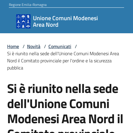
Vai al contenuto
Vai alla navigazione
Vai al footer
Regione Emilia-Romagna
Unione Comuni Modenesi
Unione
Area Nord
Comuni
Modenesi
Area
Home
/
Novità
/
Comunicati
/
Si è riunito nella sede dell'Unione Comuni Modenesi Area
Nord
Nord il Comitato provinciale per l'ordine e la sicurezza
pubblica
Si è riunito nella sede
Amministrazione
Salta al contenuto
dell'Unione Comuni
Novità
Modenesi Area Nord il
Servizi