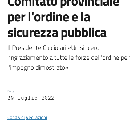
Comitato provinciale
per l'ordine e la
Documenti
sicurezza pubblica
e
dati
Il Presidente Calciolari «Un sincero 
ringraziamento a tutte le forze dell'ordine per 
Scopri
l'impegno dimostrato»
il
territorio
Data
:
29 luglio 2022
Tutti
Condividi
Vedi azioni
per
la
TERRA