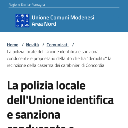
Vai al contenuto
Vai alla navigazione
Vai al footer
Regione Emilia-Romagna
Unione Comuni Modenesi
Unione
Area Nord
Comuni
Modenesi
Area
Home
/
Novità
/
Comunicati
/
La polizia locale dell'Unione identifica e sanziona
Nord
conducente e proprietario dellauto che ha "demolito" la
recinzione della caserma dei carabinieri di Concordia
La polizia locale
Amministrazione
Salta al contenuto
dell'Unione identifica
Novità
e sanziona
Servizi