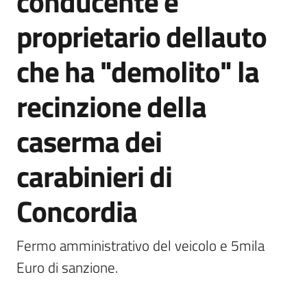
conducente e
proprietario dellauto
Documenti
che ha "demolito" la
e
dati
recinzione della
caserma dei
Scopri
il
carabinieri di
territorio
Concordia
Fermo amministrativo del veicolo e 5mila 
Tutti
Euro di sanzione.
per
la
TERRA