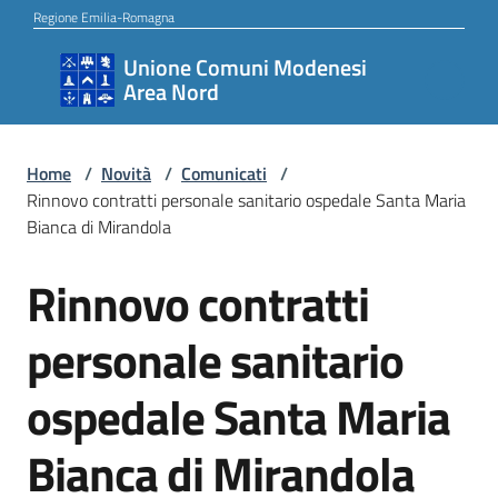
Vai al contenuto
Vai alla navigazione
Vai al footer
Regione Emilia-Romagna
Unione Comuni Modenesi
Unione
Area Nord
Comuni
Modenesi
Area
Home
/
Novità
/
Comunicati
/
Rinnovo contratti personale sanitario ospedale Santa Maria
Nord
Bianca di Mirandola
Rinnovo contratti
Salta al contenuto
Amministrazione
personale sanitario
ospedale Santa Maria
Novità
Bianca di Mirandola
Servizi