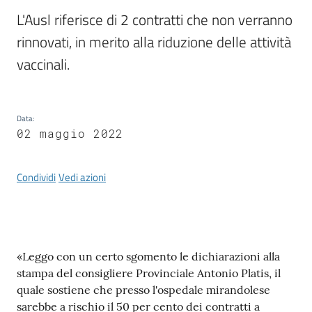
L'Ausl riferisce di 2 contratti che non verranno 
rinnovati, in merito alla riduzione delle attività 
Documenti
vaccinali.
e
dati
Data
:
02 maggio 2022
Scopri
il
territorio
Condividi
Vedi azioni
Contenuto
«Leggo con un certo sgomento le dichiarazioni alla
Tutti
stampa del consigliere Provinciale Antonio Platis, il
per
quale sostiene che presso l'ospedale mirandolese
la
sarebbe a rischio il 50 per cento dei contratti a
TERRA