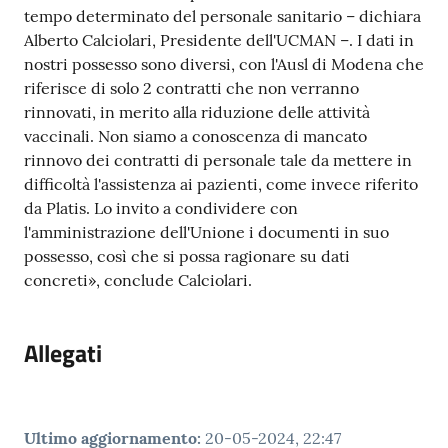
tempo determinato del personale sanitario – dichiara
Alberto Calciolari, Presidente dell'UCMAN –. I dati in
Tutti
nostri possesso sono diversi, con l'Ausl di Modena che
gli
riferisce di solo 2 contratti che non verranno
argomenti...
rinnovati, in merito alla riduzione delle attività
vaccinali. Non siamo a conoscenza di mancato
rinnovo dei contratti di personale tale da mettere in
difficoltà l'assistenza ai pazienti, come invece riferito
Seguici
da Platis. Lo invito a condividere con
su
l'amministrazione dell'Unione i documenti in suo
possesso, così che si possa ragionare su dati
concreti», conclude Calciolari.
Allegati
Ultimo aggiornamento
:
20-05-2024, 22:47