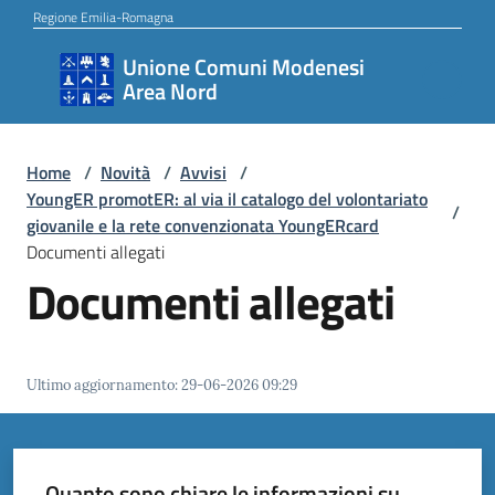
Vai al contenuto
Vai alla navigazione
Vai al footer
Regione Emilia-Romagna
Unione Comuni Modenesi
Unione
Area Nord
Comuni
Modenesi
Area
Home
/
Novità
/
Avvisi
/
YoungER promotER: al via il catalogo del volontariato
Nord
/
giovanile e la rete convenzionata YoungERcard
Documenti allegati
Documenti allegati
Amministrazione
Ultimo aggiornamento
:
29-06-2026 09:29
Novità
Servizi
Quanto sono chiare le informazioni su