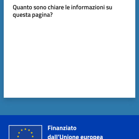
Quanto sono chiare le informazioni su
questa pagina?
Documenti
Valuta da 1 a 5 stelle
e
dati
Scopri
il
territorio
Tutti
per
la
TERRA