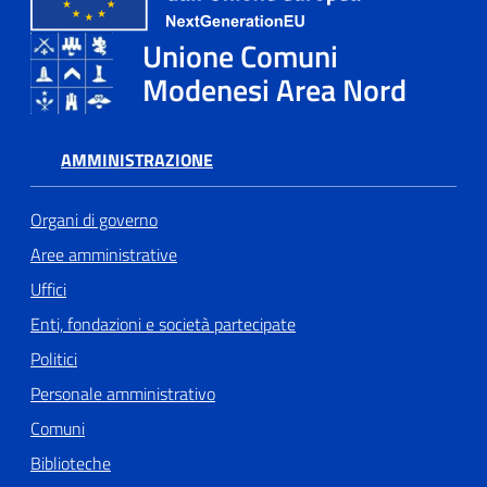
Unione Comuni
Tutti
Modenesi Area Nord
gli
argomenti...
AMMINISTRAZIONE
Seguici
Organi di governo
su
Aree amministrative
Uffici
Enti, fondazioni e società partecipate
Politici
Personale amministrativo
Comuni
Biblioteche