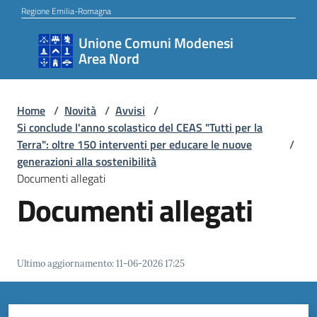
Vai al contenuto
Vai alla navigazione
Vai al footer
Regione Emilia-Romagna
Unione Comuni Modenesi
Unione
Area Nord
Comuni
Modenesi
Area
Home
/
Novità
/
Avvisi
/
Si conclude l'anno scolastico del CEAS "Tutti per la
Nord
Terra": oltre 150 interventi per educare le nuove
/
generazioni alla sostenibilità
Documenti allegati
Documenti allegati
Amministrazione
Novità
Ultimo aggiornamento
:
11-06-2026 17:25
Servizi