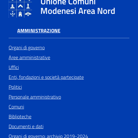
Unione Comuni
Modenesi Area Nord
Tutti
gli
AMMINISTRAZIONE
argomenti...
Organi di governo
Aree amministrative
Seguici
su
Uffici
Enti, fondazioni e società partecipate
Politici
Personale amministrativo
Comuni
Biblioteche
Documenti e dati
Organi di governo: archivio 2019-2024