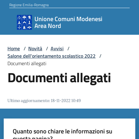
Vai al contenuto
Vai alla navigazione
Vai al footer
Regione Emilia-Romagna
Unione Comuni Modenesi
Unione
Area Nord
Comuni
Modenesi
Area
Home
/
Novità
/
Avvisi
/
Salone dell'orientamento scolastico 2022
/
Nord
Documenti allegati
Documenti allegati
Amministrazione
Ultimo aggiornamento
:
18-11-2022 10:49
Novità
Quanto sono chiare le informazioni su
Servizi
questa pagina?