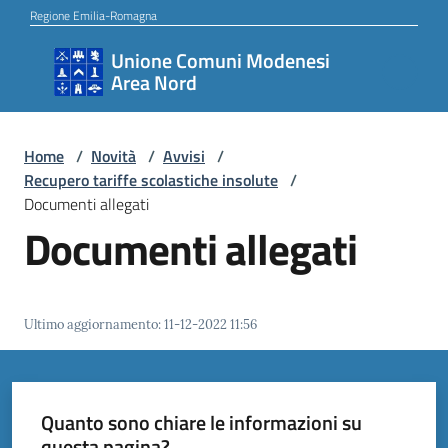
Vai al contenuto
Vai alla navigazione
Vai al footer
Regione Emilia-Romagna
Unione Comuni Modenesi
Unione
Area Nord
Comuni
Modenesi
Area
Home
/
Novità
/
Avvisi
/
Recupero tariffe scolastiche insolute
/
Nord
Documenti allegati
Documenti allegati
Amministrazione
Ultimo aggiornamento
:
11-12-2022 11:56
Novità
Quanto sono chiare le informazioni su
Servizi
questa pagina?