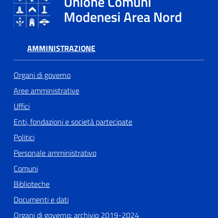
Unione Comuni
Modenesi Area Nord
Tutti
gli
AMMINISTRAZIONE
argomenti...
Organi di governo
Aree amministrative
Seguici
su
Uffici
Enti, fondazioni e società partecipate
Politici
Personale amministrativo
Comuni
Biblioteche
Documenti e dati
Organi di governo: archivio 2019-2024