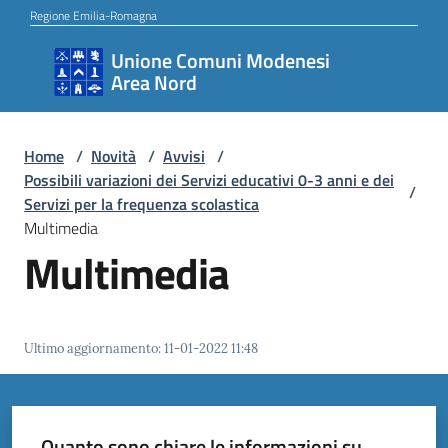
Vai al contenuto
Vai alla navigazione
Vai al footer
Regione Emilia-Romagna
Unione Comuni Modenesi
Unione
Area Nord
Comuni
Modenesi
Area
Home
/
Novità
/
Avvisi
/
Possibili variazioni dei Servizi educativi 0-3 anni e dei
Nord
/
Servizi per la frequenza scolastica
Multimedia
Multimedia
Amministrazione
Ultimo aggiornamento
:
11-01-2022 11:48
Novità
Servizi
Quanto sono chiare le informazioni su