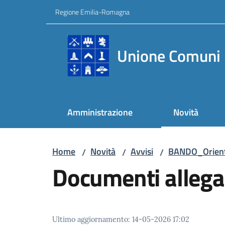
Vai al contenuto
Vai alla navigazione
Vai al footer
Regione Emilia-Romagna
Unione Comuni 
Amministrazione
Novità
Home
Novità
Avvisi
BANDO_Orientee
/
/
/
Documenti allega
Ultimo aggiornamento
:
14-05-2026 17:02