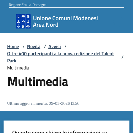
Vai al contenuto
Vai alla navigazione
Vai al footer
Regione Emilia-Romagna
Unione Comuni Modenesi
Unione
Area Nord
Comuni
Modenesi
Area
Home
/
Novità
/
Avvisi
/
Oltre 400 partecipanti alla nuova edizione del Talent
Nord
/
Park
Multimedia
Multimedia
Amministrazione
Ultimo aggiornamento
:
09-03-2026 13:56
Novità
Servizi
Quanto sono chiare le informazioni su