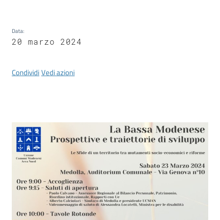
Data
:
Documenti
20 marzo 2024
e
dati
Condividi
Vedi azioni
Scopri
il
territorio
Tutti
per
la
TERRA