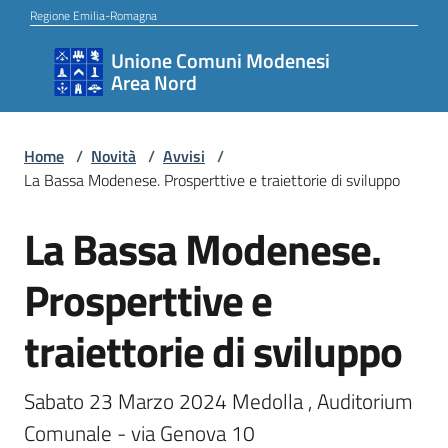
Vai al contenuto
Vai alla navigazione
Vai al footer
Regione Emilia-Romagna
Unione Comuni Modenesi
Unione
Area Nord
Comuni
Modenesi
Area
Home
/
Novità
/
Avvisi
/
La Bassa Modenese. Prosperttive e traiettorie di sviluppo
Nord
La Bassa Modenese.
Salta al contenuto
Amministrazione
Prosperttive e
traiettorie di sviluppo
Novità
Sabato 23 Marzo 2024 Medolla , Auditorium 
Comunale - via Genova 10 
Servizi