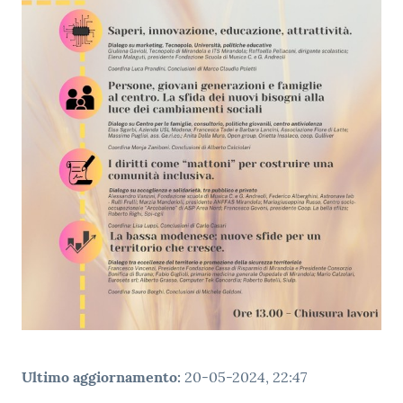
Tutti
gli
argomenti...
Seguici
su
Ultimo aggiornamento
:
20-05-2024, 22:47