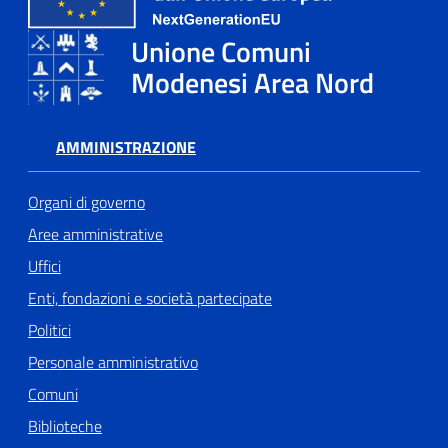
Unione Comuni
Tutti
Modenesi Area Nord
gli
argomenti...
AMMINISTRAZIONE
Seguici
Organi di governo
su
Aree amministrative
Uffici
Enti, fondazioni e società partecipate
Politici
Personale amministrativo
Comuni
Biblioteche