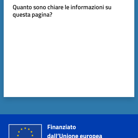
Quanto sono chiare le informazioni su
questa pagina?
Documenti
Valuta da 1 a 5 stelle
e
dati
Scopri
il
territorio
Tutti
per
la
TERRA