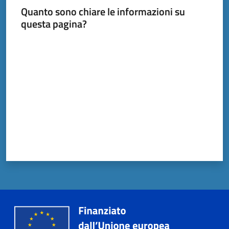
Quanto sono chiare le informazioni su
questa pagina?
Documenti
Valuta da 1 a 5 stelle
e
dati
Scopri
il
territorio
Tutti
per
la
TERRA