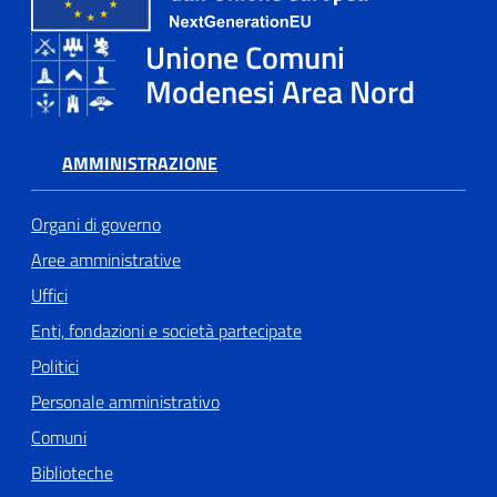
Unione Comuni
Tutti
Modenesi Area Nord
gli
argomenti...
AMMINISTRAZIONE
Seguici
Organi di governo
su
Aree amministrative
Uffici
Enti, fondazioni e società partecipate
Politici
Personale amministrativo
Comuni
Biblioteche