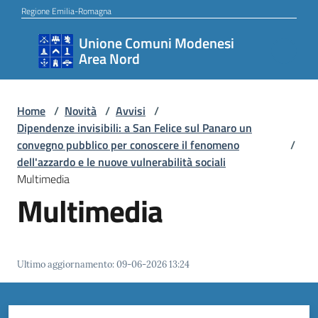
Vai al contenuto
Vai alla navigazione
Vai al footer
Regione Emilia-Romagna
Unione Comuni Modenesi
Unione
Area Nord
Comuni
Modenesi
Area
Home
/
Novità
/
Avvisi
/
Dipendenze invisibili: a San Felice sul Panaro un
Nord
convegno pubblico per conoscere il fenomeno
/
dell'azzardo e le nuove vulnerabilità sociali
Multimedia
Multimedia
Amministrazione
Novità
Ultimo aggiornamento
:
09-06-2026 13:24
Servizi