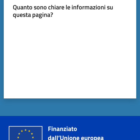
Quanto sono chiare le informazioni su
questa pagina?
Documenti
Valuta da 1 a 5 stelle
e
dati
Scopri
il
territorio
Tutti
per
la
TERRA