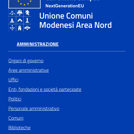
Unione Comuni
Tutti
Modenesi Area Nord
gli
argomenti...
AMMINISTRAZIONE
Seguici
Organi di governo
su
Aree amministrative
Uffici
Enti, fondazioni e società partecipate
Politici
Personale amministrativo
Comuni
Biblioteche