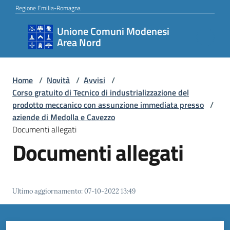
Vai al contenuto
Vai alla navigazione
Vai al footer
Regione Emilia-Romagna
Unione Comuni Modenesi
Unione
Area Nord
Comuni
Modenesi
Area
Home
/
Novità
/
Avvisi
/
Corso gratuito di Tecnico di industrializzazione del
Nord
prodotto meccanico con assunzione immediata presso
/
aziende di Medolla e Cavezzo
Documenti allegati
Documenti allegati
Amministrazione
Novità
Ultimo aggiornamento
:
07-10-2022 13:49
Servizi