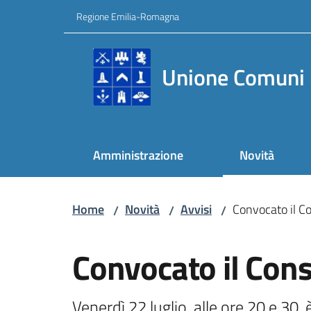
Vai al contenuto
Vai alla navigazione
Vai al footer
Regione Emilia-Romagna
Unione Comuni 
Amministrazione
Novità
Home
Novità
Avvisi
Convocato il Co
/
/
/
Salta al contenuto
Convocato il Cons
Venerdì 22 luglio, alle ore 20 e 30,