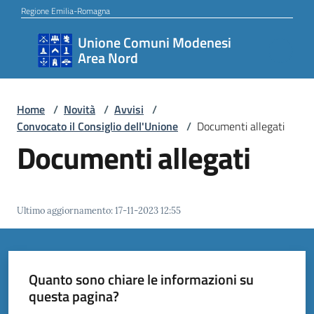
Vai al contenuto
Vai alla navigazione
Vai al footer
Regione Emilia-Romagna
Unione Comuni Modenesi
Unione
Area Nord
Comuni
Modenesi
Area
Home
/
Novità
/
Avvisi
/
Convocato il Consiglio dell'Unione
/
Documenti allegati
Nord
Documenti allegati
Amministrazione
Ultimo aggiornamento
:
17-11-2023 12:55
Novità
Quanto sono chiare le informazioni su
questa pagina?
Servizi