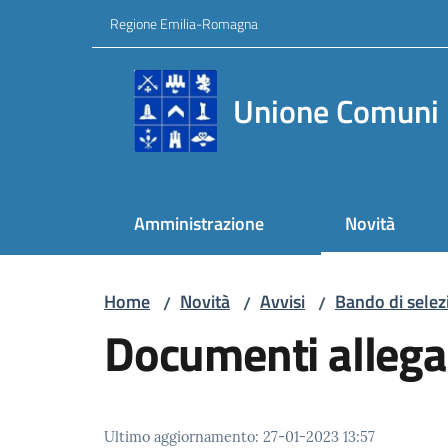
Vai al contenuto
Vai alla navigazione
Vai al footer
Regione Emilia-Romagna
Unione Comuni 
Amministrazione
Novità
Home
Novità
Avvisi
Bando di selezi
/
/
/
Documenti allega
Ultimo aggiornamento
:
27-01-2023 13:57