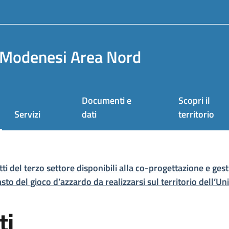
Modenesi Area Nord
Documenti e
Scopri il
Servizi
dati
territorio
tti del terzo settore disponibili alla co-progettazione e ge
rasto del gioco d’azzardo da realizzarsi sul territorio dell
ti