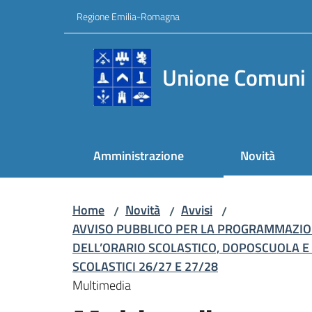
Vai al contenuto
Vai alla navigazione
Vai al footer
Regione Emilia-Romagna
Unione Comuni 
Amministrazione
Novità
Home
Novità
Avvisi
/
/
/
AVVISO PUBBLICO PER LA PROGRAMMAZIONE
DELL’ORARIO SCOLASTICO, DOPOSCUOLA E 
SCOLASTICI 26/27 E 27/28
Multimedia