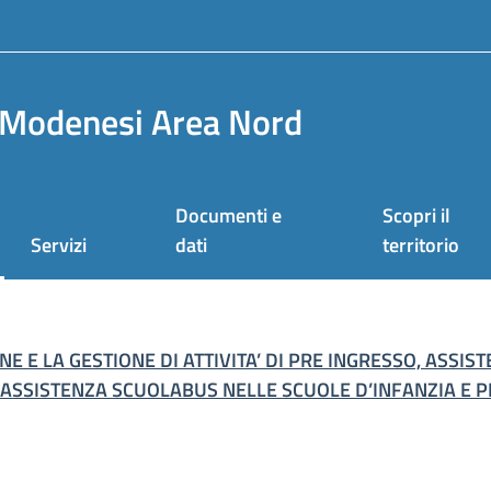
Modenesi Area Nord
Documenti e
Scopri il
Servizi
dati
territorio
 E LA GESTIONE DI ATTIVITA’ DI PRE INGRESSO, ASS
ASSISTENZA SCUOLABUS NELLE SCUOLE D’INFANZIA E P