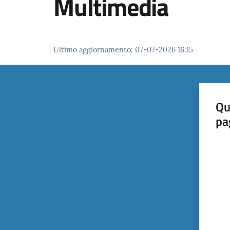
Multimedia
Ultimo aggiornamento
:
07-07-2026 16:15
Qu
pa
Valut