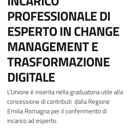
INCARICO
PROFESSIONALE DI
Documenti
ESPERTO IN CHANGE
e
dati
MANAGEMENT E
TRASFORMAZIONE
Scopri
il
DIGITALE
territorio
L’Unione è inserita nella graduatoria utile alla 
concessione di contributi  dalla Regione 
Emilia Romagna per il conferimento di 
Tutti
per
incarico ad esperto.
la
TERRA