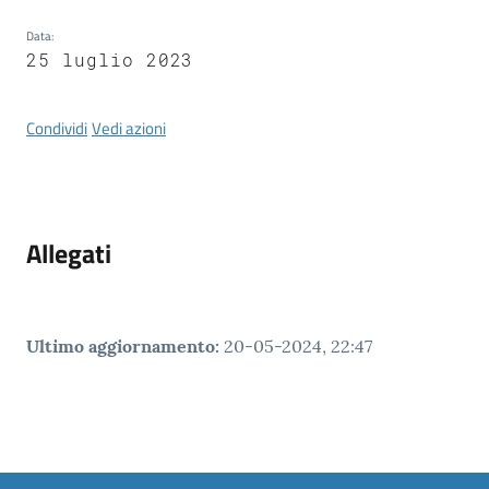
Data
:
Tutti
25 luglio 2023
gli
argomenti...
Condividi
Vedi azioni
Seguici
su
Allegati
Ultimo aggiornamento
:
20-05-2024, 22:47