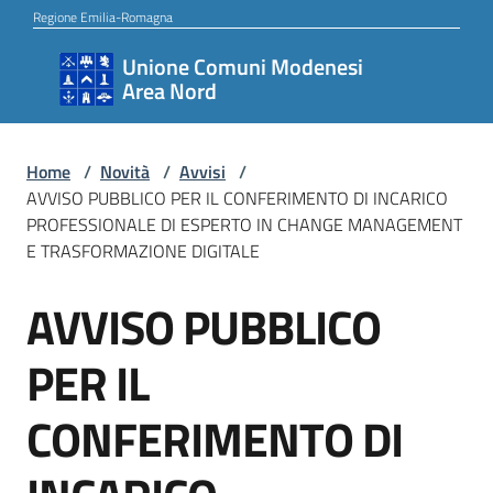
Vai al contenuto
Vai alla navigazione
Vai al footer
Regione Emilia-Romagna
Unione Comuni Modenesi
Unione
Area Nord
Comuni
Modenesi
Area
Home
/
Novità
/
Avvisi
/
AVVISO PUBBLICO PER IL CONFERIMENTO DI INCARICO
Nord
PROFESSIONALE DI ESPERTO IN CHANGE MANAGEMENT
E TRASFORMAZIONE DIGITALE
AVVISO PUBBLICO
Amministrazione
Salta al contenuto
PER IL
Novità
CONFERIMENTO DI
Servizi